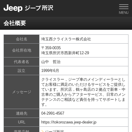
会社概要
会社名
埼玉西クライスラー株式会社
〒359-0035
会社所在地
埼玉県所沢市西新井町12-29
代表者名
山中 哲治
設立
1999年6月
クライスラー，ジープ車のメインディーラーとし
てお客様に満足のいただけるサービスをご提供し
ています。所沢店，鶴ヶ島店の２拠点で新車・中
メッセージ
古車のご購入からアフターサービス、日常のメン
テナンスのご相談など責任を持ってサポートしま
す。
連絡先
04-2991-4567
URL
https://tokorozawa.jeep-dealer.jp
営業店舗
ジープ所沢