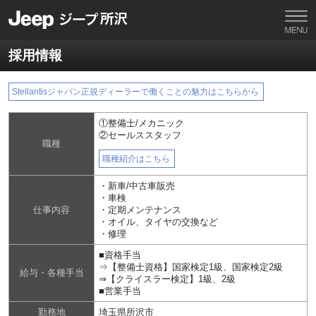
採用情報
Stellantisジャパン正規ディーラーで働くことの魅力はこちらから
①整備士/メカニック
②セールススタッフ
職種
職種紹介はこちら
・新車/中古車販売
・車検
仕事内容
・定期メンテナンス
・オイル、タイヤの交換など
・修理
■資格手当
⇒【整備士資格】国家検定1級、国家検定2級
給与・各種手当
⇒【クライスラー検定】1級、2級
■営業手当
勤務地
埼玉県所沢市