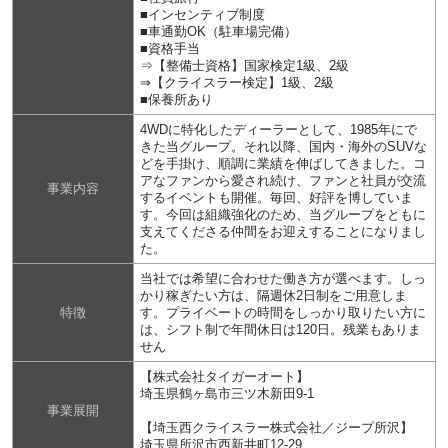
■インセンティブ制度
■車通勤OK（駐車場完備）
■資格手当
⇒【整備士資格】国家検定1級、2級
⇒【クライスラー検定】1級、2級
■保養所あり
4WDに特化したディーラーとして、1985年にで
きた当グループ。それ以降、国内・海外のSUVな
どを手掛け、順調に業績を伸ばしてきました。コ
アなファンから愛され続け、ファンと社員が交流
事業内容
するイベントも開催。毎回、好評を博していま
す。今回は組織強化のため、当グループをともに
支えてくださる仲間をお迎えすることになりまし
た。
当社では希望に合わせた働き方が選べます。しっ
かり稼ぎたい方は、隔週休2日制をご用意しま
特徴
す。プライベートの時間をしっかり取りたい方に
は、シフト制で年間休日は120日。残業もありま
せん
【株式会社タイガーオート】
埼玉県鶴ヶ島市三ツ木新田9-1
事業展開
【埼玉西クライスラー株式会社／ジープ所沢】
埼玉県所沢市西新井町12-29