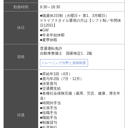
勤務時間
9:30～18:30
■隔週休2日制（火曜日＋ 第1、3月曜日）
※ライフスタイル重視の方は【シフト制／年間休
日120日】
休日
■GW
■年末年始休暇
■夏季休暇
普通運転免許
自動車整備士 国家検定1、2級
資格
トレーニング分野と資格制度
■昇給年1回（4月）
■賞与年2回（7月・12月）
■決算賞与
■交通費支給
■各種社会保険完備（雇用、労災、健康、厚生年
金）
■時間外手当
■出張手当
■役職手当
待遇
■職能手当
■制服貸与
■社員旅行